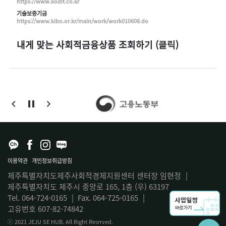
https://www.kodit.co.kr
기술보증기금
https://www.kibo.or.kr/main/work/work010608.do
내게 맞는 사회적금융상품 조회하기 (
클릭
)
이용약관
개인정보취급방침
제주특별자치도제주사회적경제지원센터 센터장 임현정
|
제주특별자치도 제주시 중앙로 165, 1층 (우) 63197
Tel. 064-724-0165
|
Fax. 064-725-0165
|
고유번호 607-82-74842
ⓒ 2021 JEJU SE HUB. All Right Resrrved.