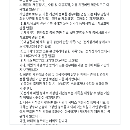
수집될 수 있습니다.
3. 회원의 개인정보는 수집 및 이용목적, 이용 기간에만 제한적으로 이
용하고 있습니다.
개인정보 보유 및 이용 기간이 종료한 경우에는 법령 또는 내부 방침에
의해 보존할 필요가 있는 경우를 제외하고는 지체없이 파기합니다.
(1)표시/광고에 관한 기록: 6개월 (전자상거래 등에서의 소비자보호에
관한 법률)
(2)계약 또는 청약철회 등에 관한 기록: 5년 (전자상거래 등에서의 소비
자보호에 관한 법률)
(3)대금결제 및 재화 등의 공급에 관한 기록: 5년 (전자상거래 등에서의
소비자보호에 관한 법률)
(4)소비자의 불만 또는 분쟁처리에 관한 기록: 3년 (전자상거래 등에서
의 소비자보호에 관한 법률)
(5)서비스 방문기록: 3개월 (통신비밀 보호법)
기타, 회원의 개별적인 동의가 있는 경우에는 개별 동의에 따른 기간까
지 보관합니다.
4. 회원의 개인정보 수집 및 이용목적이 달성된 때에는 관계 법령에서
정한 일정한 기간 동안 보관한 다음 파기합니다.
(1)종이에 출력된 개인정보는 분쇄기로 분쇄하거나 소각을 통하여 파
기합니다.
(2)전자적 파일 형태로 저장된 개인정보는 기록을 재생할 수 없는 기술
적 방법을 사용하여 삭제합니다.
5. 제주사회적경제지원센터는 회원이 서비스 이용과정 등에서 따로 동
의하는 경우나 법령에 규정된 경우를 제외하고는 회원이 개인정보를 위
에서 언급한 목적 범위를 초과하여 이용하거나 제3자에게 제공 또는 공
유하지 않습니다.
다만, 아래의 경우에는 예외로 합니다.
(1)회원이 사전에 동의한 경우