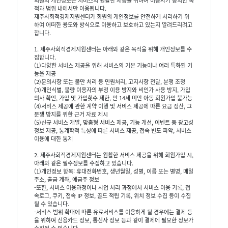
회원의 개인정보는 서비스의 원활한 제공을 위하여 이용자가 동의한 목
적과 범위 내에서만 이용됩니다.
제주사회적경제지원센터가 회원의 개인정보를 안전하게 처리하기 위
하여 어떠한 용도와 방식으로 이용하고 보호하고 있는지 알려드리려고
합니다.
1. 제주사회적경제지원센터는 아래와 같은 목적을 위해 개인정보를 수
집합니다.
(1)다양한 서비스 제공을 위해 서비스의 기본 기능이나 여러 특화된 기
능을 제공
(2)문의사항 또는 불만 처리 등 민원처리, 고지사항 전달, 분쟁 조정
(3)개인식별, 불량 이용자의 부정 이용 방지와 비인가 사용 방지, 가입
의사 확인, 가입 및 가입횟수 제한, 만 14세 미만 아동 회원가입 불가능
(4)서비스 제공에 관한 계약 이행 및 서비스 제공에 따른 요금 정산, 그
분쟁 방지를 위한 근거 자료 제시
(5)신규 서비스 개발, 맞춤형 서비스 제공, 기능 개선, 이벤트 등 광고성
정보 제공, 통계학적 특성에 따른 서비스 제공, 접속 빈도 파악, 서비스
이용에 대한 통계
2. 제주사회적경제지원센터는 원활한 서비스 제공을 위해 회원가입 시,
아래와 같은 필수정보를 수집하고 있습니다.
(1)개인정보 항목: 휴대전화번호, 생년월일, 성별, 이름 또는 별명, 메일
주소, 출금 계좌, 예금주 정보
-또한, 서비스 이용과정이나 사업 처리 과정에서 서비스 이용 기록, 접
속로그, 쿠키, 접속 IP 정보, 골드 적립 기록, 위치 정보 수집 등이 수집
될 수 있습니다.
-서비스 범위 확대에 따른 유료서비스를 이용하게 될 경우에는 결제 등
을 위하여 신용카드 정보, 통신사 정보 등과 같이 결제에 필요한 정보가