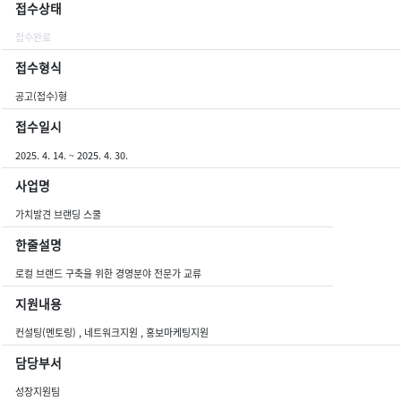
접수상태
접수완료
접수형식
공고(접수)형
접수일시
2025. 4. 14. ~ 2025. 4. 30.
사업명
가치발견 브랜딩 스쿨
한줄설명
로컬 브랜드 구축을 위한 경영분야 전문가 교류
지원내용
컨설팅(멘토링) , 네트워크지원 , 홍보마케팅지원
담당부서
성장지원팀