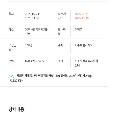
일시
2025.02.21~
접수기
2025.02.21~
2025.11.30
간
2025.11.30
장소
제주사회적경제지원
접수방
신청폼
센터
법
모집인
100명
주최
제주특별자치도
원
문의
070-4206-3777
주관
제주사회적경제지원
센터
사회적경제종사자 역량강화사업 [소셜웨이브 2025] 신청서.hwp
(1120 KB)
상세내용