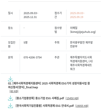
일시
2025.09.03~
접수기
2025.09.03~
2025.12.31
간
2025.09.19
장소
-
접수방
이메일
법
(kimej@jejuhub.org)
모집인
5명
주최
한국중부발전 제주발
원
전본부
문의
070-4206-3754
주관
제주특별자치도사회
적경제지원센터, (사)
제주사회적경제네트
워크
02. [제주사회적경제지원센터] 2025 사회적경제 ESG가치 성장지원사업 참
여신청서(양식)_final.hwp
(80 KB)
[중소기업중앙회] 중소기업 ESG 사례집.pdf
(15450 KB)
[한국사회적기업진흥원] 사회적경제 ESG 안내서.pdf
(19055 KB)