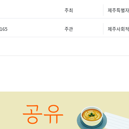
주최
제주특별
0165
주관
제주사회